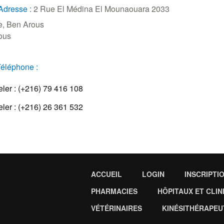
Adresse :
2 Rue El Médina El Mounaouara 2033
e, Ben Arous
ous
éléphone :
er : (+216) 79 416 108
er : (+216) 26 361 532
ACCUEIL
LOGIN
INSCRIPTI
PHARMACIES
HÔPITAUX ET CLIN
VÉTÉRINAIRES
KINÉSITHÉRAPEU